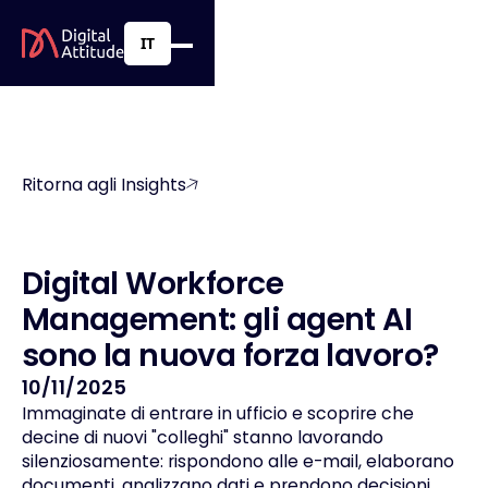
IT
Ritorna agli Insights
D
i
g
i
t
a
l
W
o
r
k
f
o
r
c
e
M
a
n
a
g
e
m
e
n
t
:
g
l
i
a
g
e
n
t
A
I
s
o
n
o
l
a
n
u
o
v
a
f
o
r
z
a
l
a
v
o
r
o
?
10/11/2025
Immaginate di entrare in ufficio e scoprire che
decine di nuovi "colleghi" stanno lavorando
silenziosamente: rispondono alle e-mail, elaborano
documenti, analizzano dati e prendono decisioni.