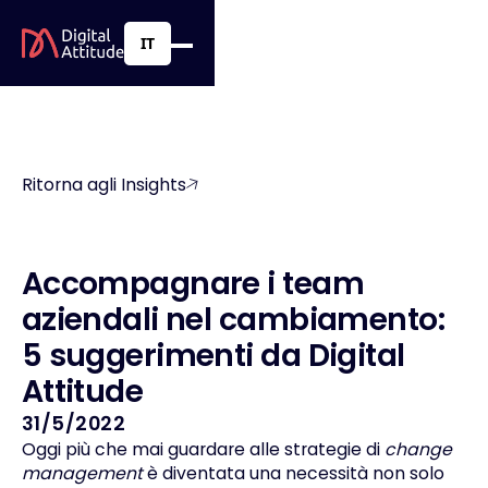
IT
Ritorna agli Insights
A
c
c
o
m
p
a
g
n
a
r
e
i
t
e
a
m
a
z
i
e
n
d
a
l
i
n
e
l
c
a
m
b
i
a
m
e
n
t
o
:
5
s
u
g
g
e
r
i
m
e
n
t
i
d
a
D
i
g
i
t
a
l
A
t
t
i
t
u
d
e
31/5/2022
Oggi più che mai guardare alle strategie di
change
management
è diventata una necessità non solo